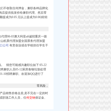
 我们不收取任何押金，兼职各种品牌化
购店提供批发价给兼职代理, 然后零
成为0.05.元以上提成为0.06)轻轻
售代理06-03澳大利亚aft诚招重庆一级
-16黄山机票代理加盟全国票务代理加盟
口公司
有意创业或在学校担任学生干
 猜您可能感兴趣职位如下:05-22
0诚聘兼职人员05-12厨房食物垃圾处理
理01-10招聘兼职、欢迎加QQ进行了
零风险，
ai.com/上的产品销售价格去卖,卖不完在一定的时
生或职场工作人员，任
何交纳
保证金、