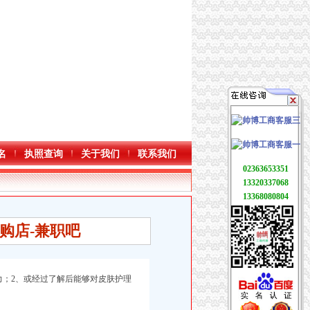
名
执照查询
关于我们
联系我们
02363653351
13320337068
13368080804
购店-兼职吧
；2、或经过了解后能够对皮肤护理