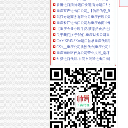
重庆畜产进出口公司_【信用信息_诉讼信息_财
武汉奇迹商务有限公司重庆代理公司
重庆长江进出口公司与重庆市商业银行赔偿财产
【重庆专业办理牛奶/液态奶食品进口报关清关
关于我们|关于我们-重庆财务公司重庆公司注销
CAMKE4NSK⊕进口轴承重庆代理现货
0224__重庆公司执照代办|重庆公司注册代办_
重庆南岸区代办公司营业执照_南坪代理公司注
红酒进口代理-东莞市晟通进出口有限公司的产
泉州颜老五进出口食品有限公司代理商陈钢代理信
联系方式-成都硅宝科技股份有限公司重庆代理
重庆渝中区代办公司营业执照_代理公司注册_
上海专业的代理木薯淀进口清关报关的货代公司
重庆星茗进出口有限公司
服务公司_进出口代理_公司黄页-阿里巴巴
进出口经营权代办报关_进出口经营权代办报关批
重庆进出口_道路运输_餐饮_食品流通_卫生许可
报关代理服务公司_进出口代理_公司黄页-阿里
东营进出口公司专业代办
重庆海关报关单位注册登记证书变更去办哪办_
蒙娜丽莎集团股份有限公司（重庆代理）-商铺