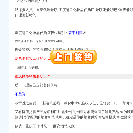
表达和沟通能力；4、
口权）
贴海报人员、重庆代理兼职-零度进口化妆品代购店-兼职吧兼职吧>重庆兼
权）
代理更新时间：
册）
册）
口权）
零度进口化妆品代购店职位类别：
若干别要
求：,
 （工商变更）
职位说明价格比专柜少便宜30%--40%,
中 （工商注册）
注册）
押
金等
费用的招聘100%为虚信息,不限工作地点：
）
给从事此项工作的人员提供非常宽松的工作环境！
口权)
谨防上当受骗。
注册）
口权）
重庆网络销售兼职工作
权）
质：代理自己
定销售的价
格,
册）
册）
不垫资,
口权）
敢于挑战自我，
赵咨询热线：兼职申请职位收职位职位信息：1、 有朝气
 （工商变更）
中 （工商注册）
又有网店提供产品介绍和图片.能让你的销售对象更全面了解此产品.你的顾
款.到时你提供的顾客ID号就可以确定是你的顾客并给你结算提成.职位要求
注册）
）
稿费、
重庆工作时段： 面议招聘人数：