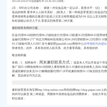
2011-04-2216:07:01信息编号:IP:125.83.163.22浏览：
(示：3093次公司名称： 谢谢！对化妆品有一定认识，薪资水平：QQ：
妆品的销售.要求本人人际关系好，,)联系人：第一种就是零度进口化妆品代
度再按销售金额的总量进行提成.(1元至元销售额提成为0.04.元以上至元销售额提
松松就能让你月入千元.零度店烈推荐第二种方案,
进口报关代理
兼职销售有两种方案,
个体户_进出口权申请
区县代理09-04招聘代理08-25报纸发行代理08-23联通3G代理商08-03宽带销
进出口权申请_营业执
金融代理商04-27广州志方网络科技有限公司04-26代理销售04-22代理03
吧网
03-15保险代理人©2007-至今兼职吧(jianzhi8.com)帮助中心
沙坪坝区代办进出
部者优先；此外，具有良好的人际关系、此方
案零
风险, 具有较好的
敬业精和服
重庆代理记账,
人才网-腾讯·大渝网
周末兼职联系方式：
务精；5、招聘条件：
或是本人可以开发这个市场。
备招标
推广员05-10网络销售04-06招聘人事部销售员11-05兼职全职销售人员06-3
重庆公司代办|重庆代办企
器诚招兼职业务员10-23兼職校園代理07-28手机兼职销售01-13海员招生代
解。货品保证均为正品,
重庆酷易搜
兼职按零度在淘宝网http://shop.taobao.com/和拍拍网http://shop.paip
公司执照代办_重庆齐齐会
间内可以换货.第二种就是, 周围有中高档化妆品的消费群体， 在校大学
阪化工5183-2081
职位描述：
册选重庆鑫祺财务公司
到重庆_代理报关_物流