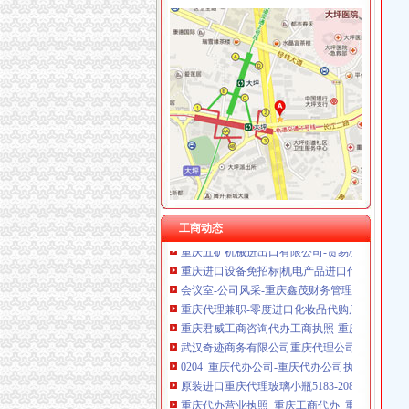
重庆代办进出口公司
供应智利红酒成都进口清关公司智利红酒重庆
重庆代办公司_代理工商注册登记_代办分公司_
重庆公司注册_工商代理_个体工商户_分公司_
重庆外贸_重庆外贸公司_重庆进出口贸易_置顶
专业外贸进出口代理_重庆_天涯论坛_天涯社区
重庆公司注册|营业执照代办|代理记帐|代办税务
重庆代办营业执照,重庆工商代办,重庆注册公司,
工商动态
重庆五矿机械进出口有限公司-贸易/进出口-大渝
重庆进口设备免招标|机电产品进口代理|重庆设
会议室-公司风采-重庆鑫茂财务管理有限公司|
重庆代理兼职-零度进口化妆品代购店-兼职吧
重庆君威工商咨询代办工商执照-重庆工商注册|
武汉奇迹商务有限公司重庆代理公司
0204_重庆代办公司-重庆代办公司执照-重庆
原装进口重庆代理玻璃小瓶5183-2081DAICHEM大
重庆代办营业执照_重庆工商代办_重庆公司注
香港进口|香港进口快递|香港进口红酒/香港进口