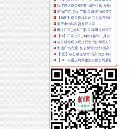
沙坪坝区杨公桥DHL国际快递-爱喇叭网
爱加厂家_爱加厂家/公司/爱加供应商-阿里巴巴
【10图】杨公桥地铁出口龙凤云州精装三房送家
重庆市纳能科贸有限公司
港务厂家_港务厂家/公司/港务供应商-阿里巴巴
【c6】厂家公司_c6价格咨询、批发、采购公司
杨公桥站现房现房配套成熟两用好礼更多等你,
中迪广场商业+杨公桥地铁站+挑高51米二层空间
【9图】杨公桥轻轨旁,出入便捷,精装三房带全套
【2018年重庆腾博物流有限公司新招聘信息_电
百业网_为企业,做推广
美国进口火焰测器公司_美国进口火焰测器厂家_
百业网_为企业,做推广
中国国旅沙坪坝杨公桥门市2017新招聘信息_电话
【2017年北京普瑞斯物流有限公司新招聘信息_
杨公桥口工建村正规两室一厅户型方正出行方便
百业网_为企业,做推广
【10图】沙坪坝杨公桥龙凤云洲精装小两房拎
【重庆贸凯建材有限公司招聘_新招聘信息】-
【多图】华宇星云汇二手房2室2厅40平36万元
巨成厂家_巨成厂家/公司/巨成供应商-阿里巴巴
【重庆物流服务公司黄页】_顺企网