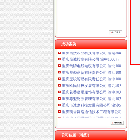
重庆星竣贸易有限责任公司 渝中100万 （进出
重庆欧氏科技发展有限公司 渝九50万 （进出口
重庆花香蔓尼服饰有限公司 渝中30万 （工商注
重庆尊盟财务管理有限公司 渝北10万 （工商注
重庆市冰岛科技发展有限公司 渝沙50万 （进出
重庆凯誉网络通信技术工程有限公司 渝中300万
上海兆妩贸易有限公司重庆时代广场分公司 渝
成功案例
重庆吉沃农业科技有限公司 渝南500万 （工商
重庆航诚投资有限公司 渝中1000万 （工商注册
重庆鸽牌电线电缆有限公司 渝北10010万 (进出
重庆卿倾商贸有限责任公司 渝江100万 （工商
重庆星竣贸易有限责任公司 渝中100万 （进出
重庆欧氏科技发展有限公司 渝九50万 （进出口
重庆花香蔓尼服饰有限公司 渝中30万 （工商注
重庆尊盟财务管理有限公司 渝北10万 （工商注
重庆市冰岛科技发展有限公司 渝沙50万 （进出
重庆凯誉网络通信技术工程有限公司 渝中300万
上海兆妩贸易有限公司重庆时代广场分公司 渝
重庆吉沃农业科技有限公司 渝南500万 （工商
重庆航诚投资有限公司 渝中1000万 （工商注册
公司位置（地图）