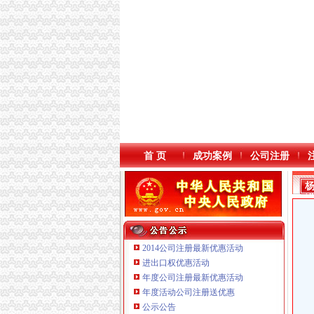
首 页
成功案例
公司注册
2014公司注册最新优惠活动
进出口权优惠活动
年度公司注册最新优惠活动
重庆鸽牌电线电缆有限公司 渝北10010万 (进出
年度活动公司注册送优惠
重庆卿倾商贸有限责任公司 渝江100万 （工商
公示公告