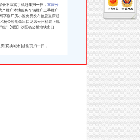
聚会不寂寞手机赶集扫一扫，
重庆分
房产推广本地服务车辆推广二手推广
写字楼厂房小区免费发布信息重庆赶
2沙区杨公桥地铁出口龙凤云州精装正规
群组”【9图】沙区杨公桥地铁出口
庆[切换城市]赶集页扫一扫，