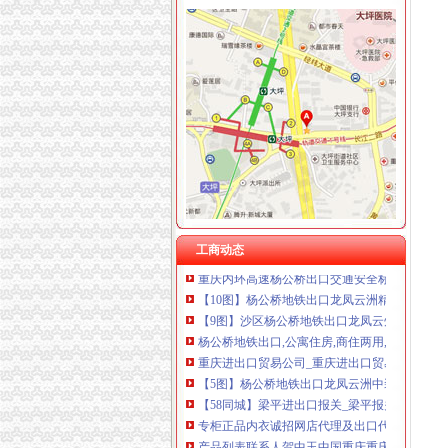
杨公桥代办进出口公司
百业网_为企业,做推广
1573白酒名录_白酒企业黄页大全_商务联盟网
百业网_为企业,做推广
手机“解锁”地下市场：非正常手段获取ID密码
奇火锅（中梁镇店）的麻辣鸭肠好不好吃？用
重庆市顺啸丰商贸有限公司杨公桥营业部_【信
内环高速杨公桥出口交通安全标志等招标公告_
重庆亚渔摩托车进出口公司
工商动态
重庆内环高速杨公桥出口交通安全标志等采购公
【10图】杨公桥地铁出口龙凤云洲精装3房家
【9图】沙区杨公桥地铁出口龙凤云州精装正规
杨公桥地铁出口,公寓住房,商住两用,配套成熟,
重庆进出口贸易公司_重庆进出口贸易厂家_公司
【5图】杨公桥地铁出口龙凤云洲中装两室出售,-
【58同城】梁平进出口报关_梁平报关代理公司
专柜正品内衣诚招网店代理及出口代理_专柜正品价
产品列表联系人贺中玉中国重庆重庆市沙坪坝